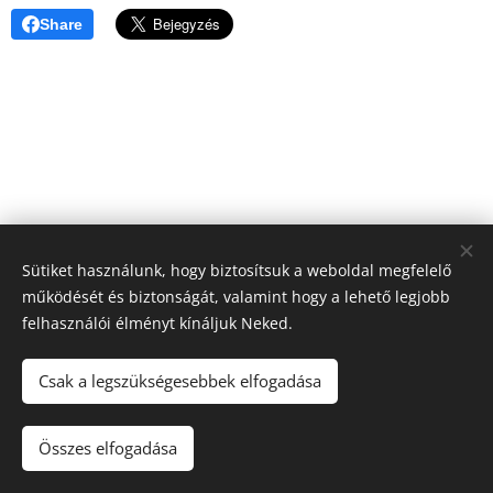
Share
Sütiket használunk, hogy biztosítsuk a weboldal megfelelő
működését és biztonságát, valamint hogy a lehető legjobb
felhasználói élményt kínáljuk Neked.
Csak a legszükségesebbek elfogadása
© 2013-2026 Testünk teológiája | Minden jog fenntartva.
| Működésünk támogatója:
KIM
Összes elfogadása
Az oldalt a
Webnode
működteti
Sütik