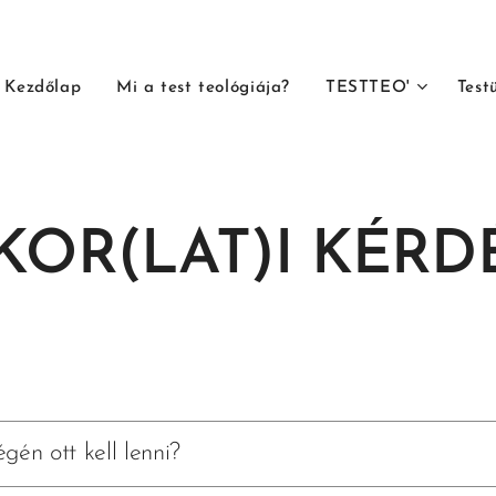
Kezdőlap
Mi a test teológiája?
TESTTEO'
Test
KOR(LAT)I KÉRD
gén ott kell lenni?