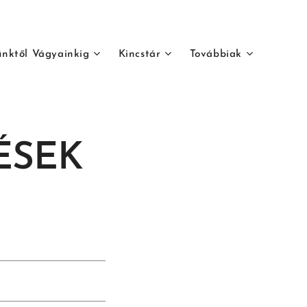
ünktől Vágyainkig
Kincstár
Továbbiak
ÉSEK