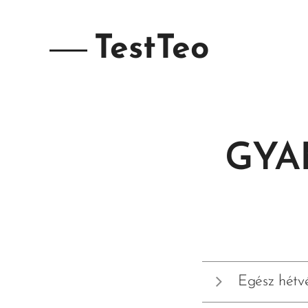
TestTeo
GYA
Egész hétvé