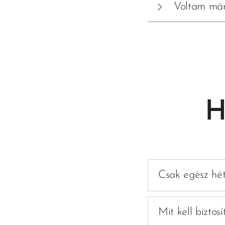
Voltam már
átcsúsztath
A helyek sz
sajnos nem
meglátjuk, 
H
Csak egész hét
Lehetőség van 
programra megh
Mit kell biztos