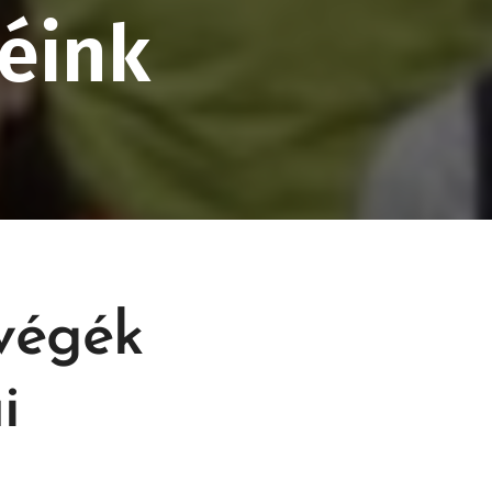
éink
végék
i