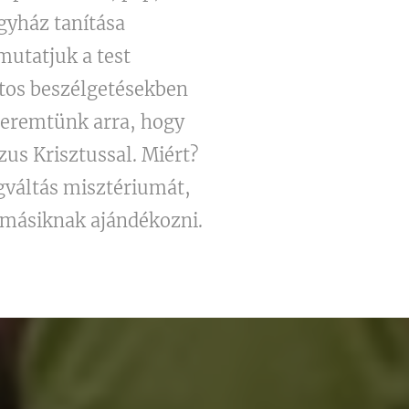
gyház tanítása
mutatjuk a test
rtos beszélgetésekben
 teremtünk arra, hogy
us Krisztussal. Miért?
gváltás misztériumát,
 másiknak ajándékozni.