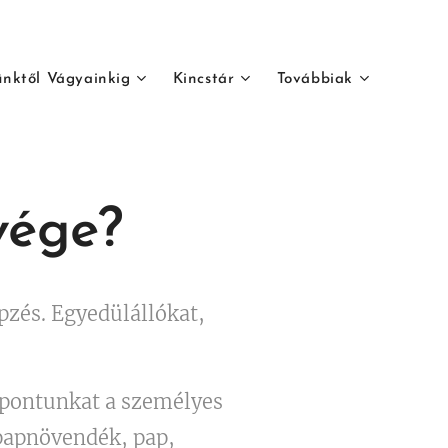
ünktől Vágyainkig
Kincstár
Továbbiak
vége?
pzés. Egyedülállókat,
őpontunkat a személyes
 papnövendék, pap,