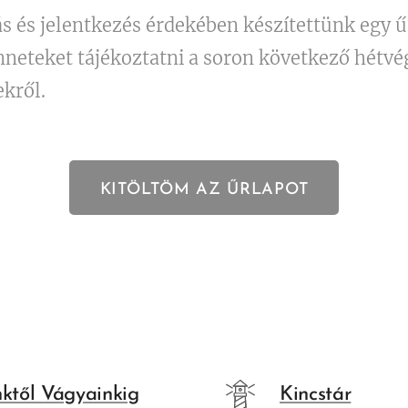
 és jelentkezés érdekében készítettünk egy űr
nneteket tájékoztatni a soron következő hétvég
ekről.
KITÖLTÖM AZ ŰRLAPOT
nktől Vágyainkig
Kincstár