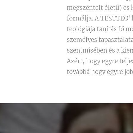
megszentelt életű) és 
formálja. A TESTTEO' 
teológiája tanítás fő 
személyes tapasztalata
szentmisében és a kien
Azért, hogy egyre tel
továbbá hogy egyre jo