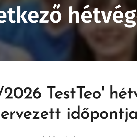
etkező hétvég
/2026 TestTeo' hét
tervezett időpontja