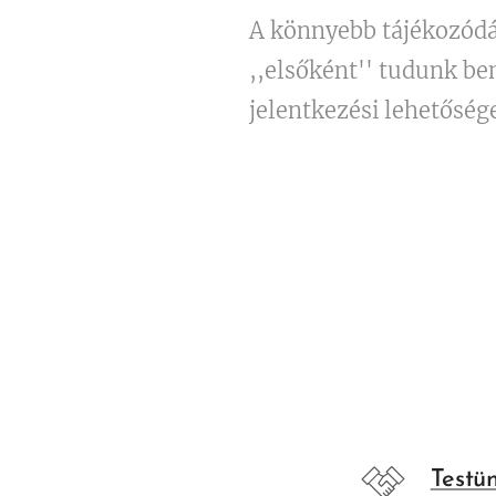
A könnyebb tájékozódás
,,elsőként'' tudunk be
jelentkezési lehetőség
Testü