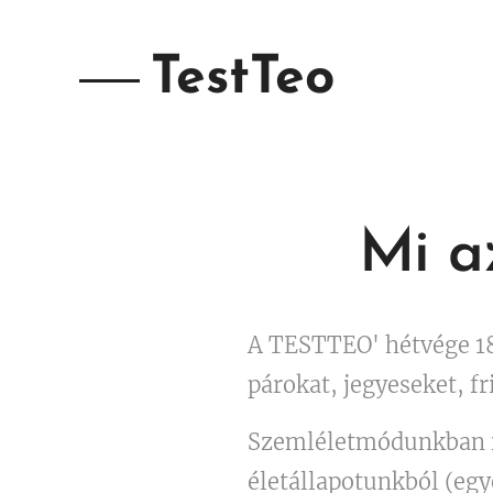
TestTeo
Mi a
A TESTTEO' hétvége 18-
párokat, jegyeseket, fr
Szemléletmódunkban is
életállapotunkból (egy