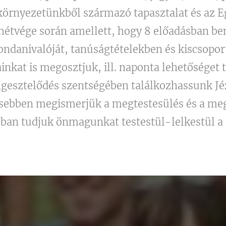
környezetünkből származó tapasztalat és az E
hétvége során amellett, hogy 8 előadásban be
mondanivalóját, tanúságtételekben és kiscsopo
inkat is megosztjuk, ill. naponta lehetőséget
gesztelődés szentségében találkozhassunk Jéz
jesebben megismerjük a megtestesülés és a me
bban tudjuk önmagunkat testestül-lelkestül a