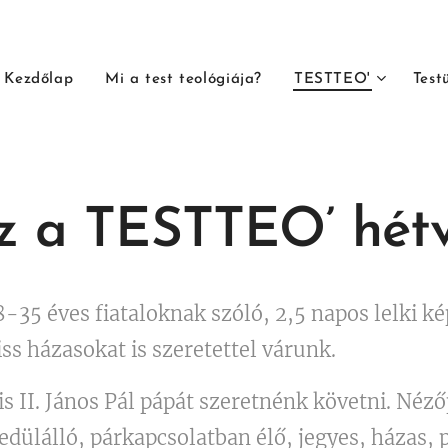
Kezdőlap
Mi a test teológiája?
TESTTEO'
Test
z a TESTTEO’ hét
35 éves fiataloknak szóló, 2,5 napos lelki ké
iss házasokat is szeretettel várunk.
 II. János Pál pápát szeretnénk követni. Néz
edülálló, párkapcsolatban élő, jegyes, házas,