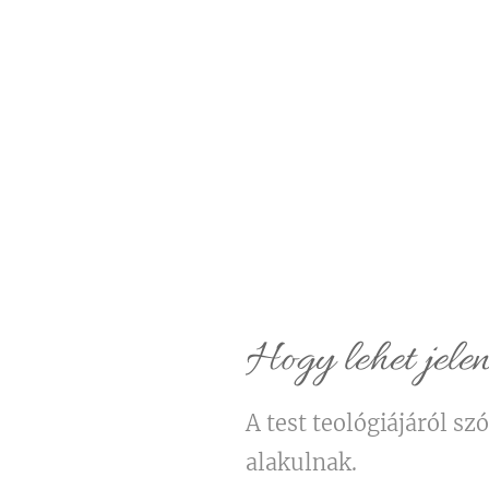
Hogy lehet jele
A test teológiájáról sz
alakulnak.