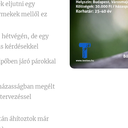
k eljutni egy
ermekek mellől ez
 hétvégén, de egy
ás kérdésekkel
ipőben járó párokkal
,
 házasságban megélt
dtervezéssel
után áhítoztok már