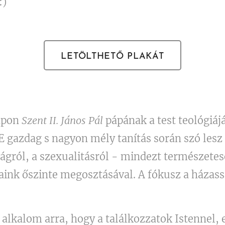
:)
LETÖLTHETŐ PLAKÁT
apon
Szent II. János Pál
pápának a test teológiájá
gazdag s nagyon mély tanítás során szó lesz Is
ágról, a szexualitásról - mindezt természetese
ink őszinte megosztásával. A fókusz a házass
 alkalom arra, hogy a találkozzatok Istennel, 