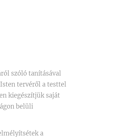
ról szóló tanításával
ten tervéről a testtel
n kiegészítjük saját
ágon belüli
elmélyítsétek a