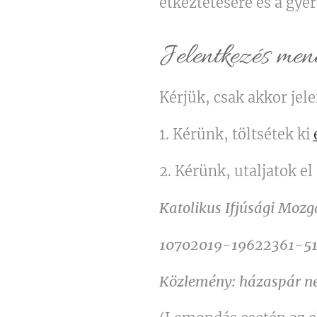
étkeztetésére és a gye
Jelentkezés mene
Kérjük, csak akkor jel
1. Kérünk, töltsétek ki
2. Kérünk, utaljatok e
Katolikus Ifjúsági Moz
10702019-19622361-5
Közlemény: házaspár