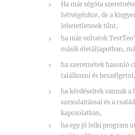
Ha már régóta szeretnéte
hétvégénkre, de a kisgy
lehetetlennek tűnt,
ha már voltatok TestTeo'
másik életállapotban, m
ha szeretnétek hasonló c
találkozni és beszélgetni
ha kérdéseitek vannak a
szexulaitással és a csalá
kapcsolatban,
ha egy jó lelki program 