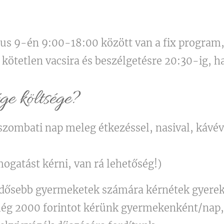
ájus 9-én 9:00-18:00 között van a fix program
kötetlen vacsira és beszélgetésre 20:30-ig, h
e költsége?
szombati nap meleg étkezéssel, nasival, kávé
mogatást kérni, van rá lehetőség!)
idősebb gyermeketek számára kérnétek gyerekv
l még 2000 forintot kérünk gyermekenként/nap