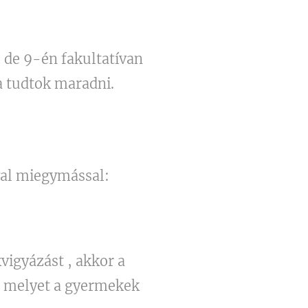
, de 9-én fakultatívan
a tudtok maradni.
val miegymással:
igyázást , akkor a
, melyet a gyermekek