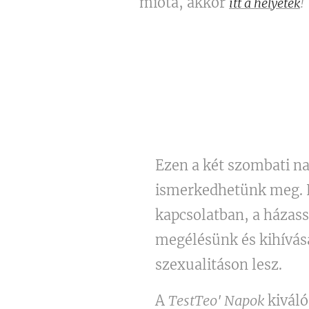
mióta, akkor
itt a helyetek
!
Ezen a két szombati n
ismerkedhetünk meg. E 
kapcsolatban, a házass
megélésünk és kihívása
szexualitáson lesz.
A
TestTeo' Napok
kiváló