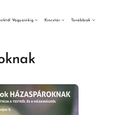
ünktől Vágyainkig
Kincstár
Továbbiak
oknak