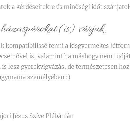
jatok a kérdéseitekre és minőségi időt szánjat
házaspárokat (is) várjuk
 kompatibilissé tenni a kisgyermekes létform
ecsemővel is, valamint ha máshogy nem tudjá
n is lesz gyerekvigyázás, de természetesen hoz
 nagymama személyében :)
ori Jézus Szíve Plébánián