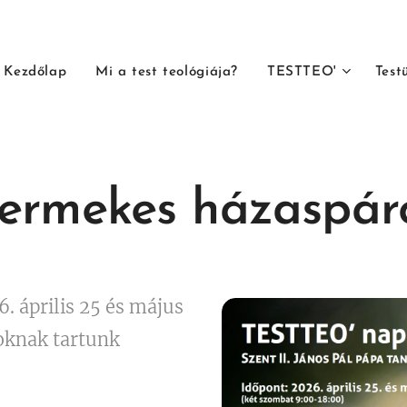
Kezdőlap
Mi a test teológiája?
TESTTEO'
Test
yermekes házaspár
6. április 25 és május
oknak tartunk