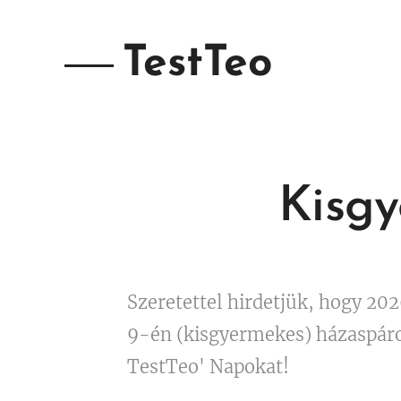
TestTeo
Kisg
Szeretettel hirdetjük, hogy 202
9-én (kisgyermekes) házaspár
TestTeo' Napokat!