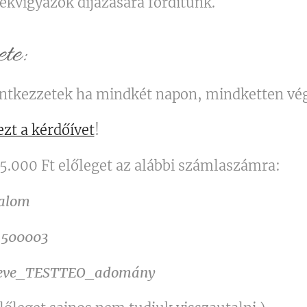
rekvigyázók díjazására fordítunk.
te:
entkezzetek ha mindkét napon, mindketten végi
ezt a kérdőívet
!
l 5.000 Ft előleget az alábbi számlaszámra:
galom
1500003
 neve_TESTTEO_adomány