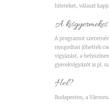
hiteteket, választ kap
A kisgyermekes 
A programot szeretnénk
nyugodtan jöhettek cs
vigyázást, a helyszíne
gyerekvigyázót is pl.
Hol?
Budapesten, a Városmaj