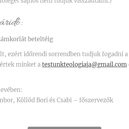
őleget sajnos nem tudjuk visszautalni.)
áridő:
tszámkorlát beteltéig
lt, ezért időrendi sorrendben tudjuk fogadni a
lértek minket a
testunkteologiaja@gmail.com
nevében:
mbor, Köllöd Bori és Csabi – főszervezők