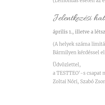
(Lemondás esetén az el
Jelentkezési hat
április 1., illetve a lé
(A helyek száma limitá
Bármilyen kérdéssel e
Üdvözlettel,
a TESTTEO'-s csapat 
Zoltai Nóri, Szabó Zso