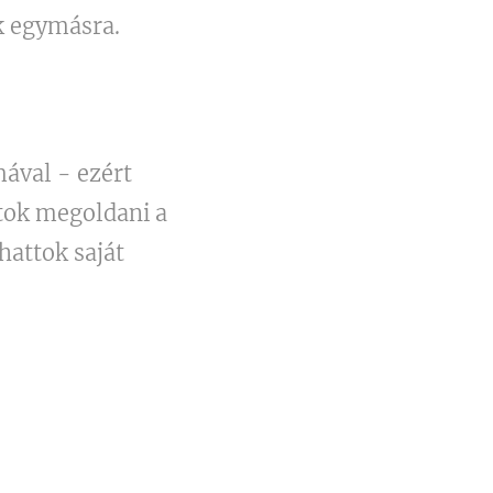
ok egymásra.
ával - ezért
tok megoldani a
hattok saját