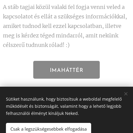
A stáb tagjai közül valaki fel fogja venni veled a
kapcsolatot és ellát a szükséges információkkal,
amiket tudnod kell ezzel kapcsolatban, illetve
meg is kérdez téged mindarról, amit nekünk
célszerű tudnunk rólad! :)
IMAHÁTTÉR
Sütiket használunk, hogy biztosítsuk a weboldal megfelelő
ADOMÁNY
működését és biztonságát, valamint hogy a lehető legjobb
felhasználói élményt kínáljuk Neked.
Csak a legszükségesebbek elfogadása