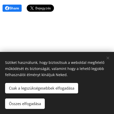
Share
Sütiket használunk, hogy biztosítsuk a weboldal megfelelő
működését és biztonságát, valamint hogy a lehető legjobb
felhasználói élményt kínáljuk Neked.
Csak a legszükségesebbek elfogadása
© 2013-2026 Testünk teológiája | Minden jog fenntartva.
| Működésünk támogatója:
KIM
Összes elfogadása
Az oldalt a
Webnode
működteti
Sütik