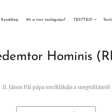
Kezdőlap
Mi a test teológiája?
TESTTEO'
Test
edemtor Hominis (R
II. János Pál pápa enciklikája a megváltásról