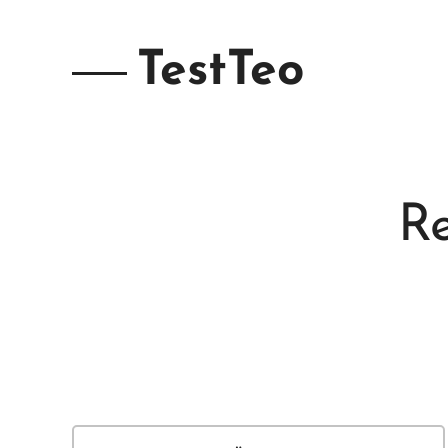
TestTeo
R