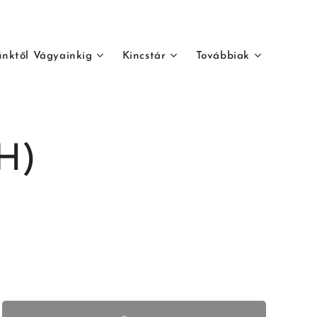
ünktől Vágyainkig
Kincstár
Továbbiak
H)