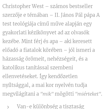
Christopher West – számos bestseller
szerzője e témában – II. János Pál pápa A
test teológiája című műve alapján egy
gyakorlati kézikönyvet ad az olvasók
kezébe. Mint férj és apa – aki keresett
előadó a fiatalok körében – jól ismeri a
házasság örömeit, nehézségeit, és a
katolikus tanítással szembeni
ellenvetéseket. Így kendőzetlen
nyíltsággal, a mai kor nyelvén tudja
megvilágítani a
"mik"
mögötti
"miérteket"
.
Van-e különbség a tisztaság