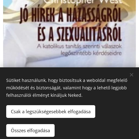
Sütiket használunk, hogy biztosítsuk a weboldal megfelelő
Share
működését és biztonságát, valamint hogy a lehető legjobb
felhasználói élményt kínáljuk Neked.
Csak a legszükségesebbek elfogadása
© 2013-2026 Testünk teológiája | Minden jog fenntartva.
| Működésünk támogatója:
KIM
Összes elfogadása
Az oldalt a
Webnode
működteti
Sütik